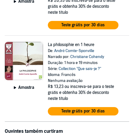
R$ 20,55
ou inscreva-se para o teste
Amostra
grátis e obtenha 30% de desconto
neste título
Teste grátis por 30 dias
La philosophie en 1 heure
De:
André Comte-Sponville
Narrado por:
Christiane Cohendy
Duração: 1 hora e 19 minutos
Série:
Collection "Que sais-je ?"
Idioma: Francês
Nenhuma avaliação
R$ 13,23
ou inscreva-se para o teste
Amostra
grátis e obtenha 30% de desconto
neste título
Teste grátis por 30 dias
Ouvintes também curtiram