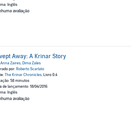
oma: Inglês
nhuma avaliação
ept Away: A Krinar Story
:
Anna Zaires
,
Dima Zales
rado por:
Roberto Scarlato
ie:
The Krinar Chronicles
, Livro 0.4
ação: 58 minutos
a de lançamento: 18/04/2016
oma: Inglês
nhuma avaliação