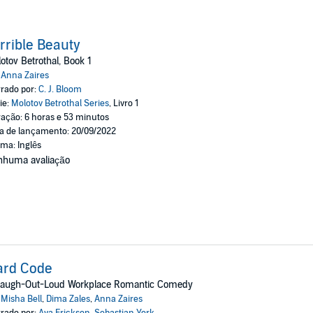
rrible Beauty
otov Betrothal, Book 1
:
Anna Zaires
rado por:
C. J. Bloom
ie:
Molotov Betrothal Series
, Livro 1
ação: 6 horas e 53 minutos
a de lançamento: 20/09/2022
oma: Inglês
nhuma avaliação
ard Code
Laugh-Out-Loud Workplace Romantic Comedy
:
Misha Bell
,
Dima Zales
,
Anna Zaires
rado por:
Ava Erickson
,
Sebastian York