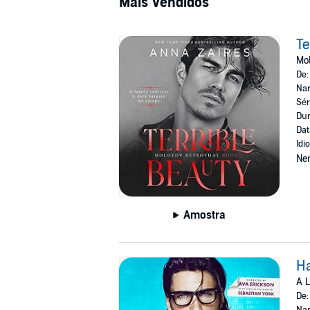
Mais Vendidos
Te
Mol
De
Nar
Sér
Dur
Dat
Idi
Ne
Amostra
H
A 
De
Nar