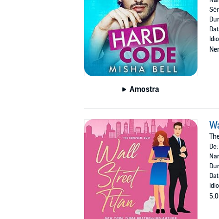
Sér
Dur
Dat
Idi
Ne
Amostra
Wa
Th
De
Nar
Dur
Dat
Idi
5,0