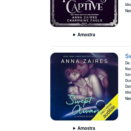
Idi
Ne
Amostra
Sw
De
Nar
Sér
Dur
Dat
Idi
Ne
Amostra