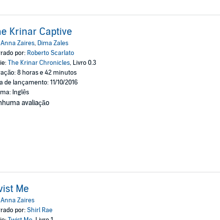
e Krinar Captive
:
Anna Zaires
,
Dima Zales
rado por:
Roberto Scarlato
ie:
The Krinar Chronicles
, Livro 0.3
ação: 8 horas e 42 minutos
a de lançamento: 11/10/2016
oma: Inglês
nhuma avaliação
ist Me
:
Anna Zaires
rado por:
Shirl Rae
ie:
Twist Me
, Livro 1