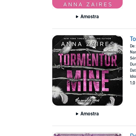
Amostra
To
De
Nar
Sér
Dur
Dat
Idi
1,0
Amostra