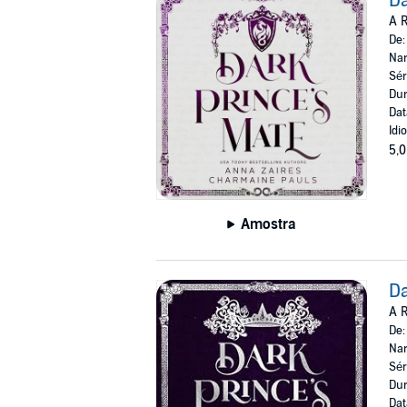
Da
A R
De
Nar
Sér
Dur
Dat
Idi
5,0
Amostra
Da
A R
De
Nar
Sér
Dur
Dat