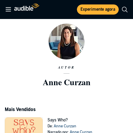
Experimente agora
AUTOR
Anne Curzan
Mais Vendidos
Says Who?
De:
Anne Curzan
Narrado por:
Anne Curzan