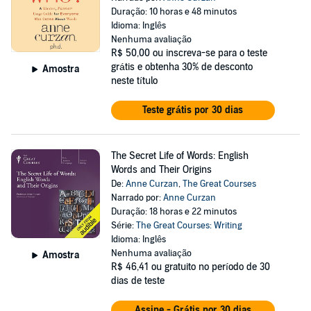
Duração: 10 horas e 48 minutos
Idioma: Inglês
Nenhuma avaliação
R$ 50,00
ou inscreva-se para o teste
grátis e obtenha 30% de desconto
Amostra
neste título
Teste grátis por 30 dias
The Secret Life of Words: English
Words and Their Origins
De:
Anne Curzan
,
The Great Courses
Narrado por:
Anne Curzan
Duração: 18 horas e 22 minutos
Série:
The Great Courses: Writing
Idioma: Inglês
Nenhuma avaliação
Amostra
R$ 46,41
ou gratuito no período de 30
dias de teste
Assine - Grátis por 30 dias