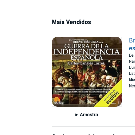
Mais Vendidos
Br
e
De
Nar
Dur
Dat
Idi
Ne
Amostra