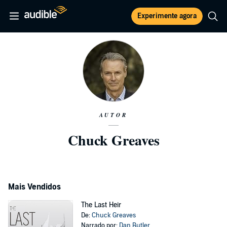
Experimente agora
AUTOR
Chuck Greaves
Mais Vendidos
The Last Heir
De:
Chuck Greaves
Narrado por:
Dan Butler