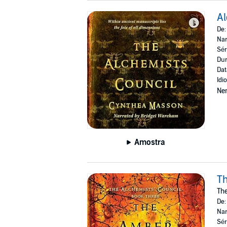
Al
De
Nar
Sér
Dur
Dat
Idi
Ne
Amostra
T
The
De
Nar
Sér