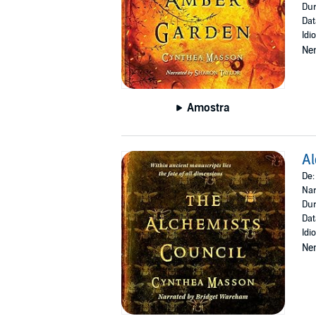
Dur
Dat
Idi
Ne
Amostra
Al
De
Nar
Dur
Dat
Idi
Ne