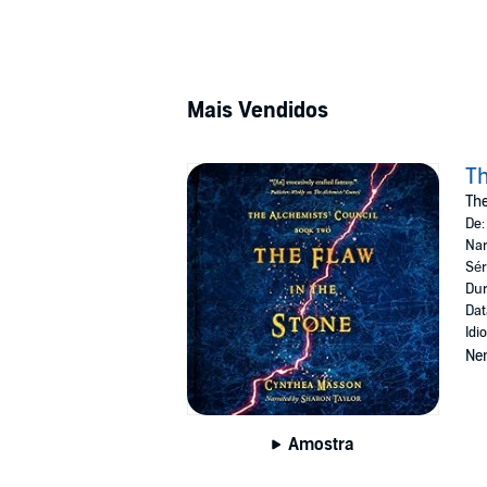
Mais Vendidos
Th
The
De
Nar
Sér
Dur
Dat
Idi
Ne
Amostra