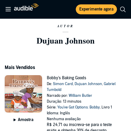
Experimente agora
AUTOR
Dujuan Johnson
Mais Vendidos
Bobby's Baking Goods
De:
Simon Card
,
Dujuan Johnson
,
Gabriel
Tumbold
Narrado por:
William Butler
Duração: 13 minutos
Série:
You've Got Options: Bobby
, Livro 1
Idioma: Inglês
Nenhuma avaliação
Amostra
R$ 24,71
ou inscreva-se para o teste
grátis e obtenha 30% de desconto