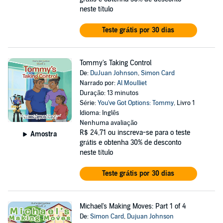
neste título
Teste grátis por 30 dias
Tommy's Taking Control
De:
DuJuan Johnson
,
Simon Card
Narrado por:
Al Moulliet
Duração: 13 minutos
Série:
You've Got Options: Tommy
, Livro 1
Idioma: Inglês
Nenhuma avaliação
R$ 24,71
ou inscreva-se para o teste
Amostra
grátis e obtenha 30% de desconto
neste título
Teste grátis por 30 dias
Michael's Making Moves: Part 1 of 4
De:
Simon Card
,
Dujuan Johnson