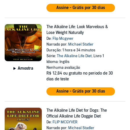
Assine - Grátis por 30 dias
The Alkaline Life: Look Marvelous &
Lose Weight Naturally
De:
Flip Mcgyver
Narrado por:
Michael Statler
Duração: 1 hora e 34 minutos
Série:
The Alkaline Life Diet
, Livro 1
Idioma: Inglês
Nenhuma avaliação
Amostra
R$ 12,84
ou gratuito no período de 30
dias de teste
Assine - Grátis por 30 dias
The Alkaline Life Diet for Dogs: The
Official Alkaline Life Doggie Diet
De:
FLIP MCGYVER
Narrado por:
Micheal Stadler