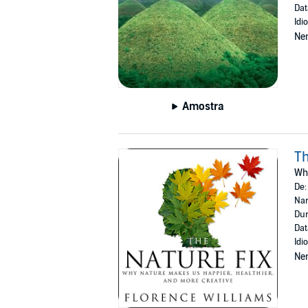
Dat
Idi
Ne
Amostra
Th
Why
De
Nar
Dur
Dat
Idi
Ne