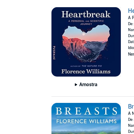
H
A P
De
Nar
Dur
Dat
Idi
Ne
Amostra
Br
A N
De
Nar
Dur