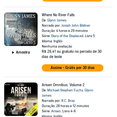
Where No River Falls
De:
Glynn James
Narrado por:
Josiah John Bildner
Duração: 4 horas e 29 minutos
Série:
Diary of the Displaced
, Livro 5
Idioma: Inglês
Nenhuma avaliação
R$ 26,41
ou gratuito no período de 30
Amostra
dias de teste
Assine - Grátis por 30 dias
Arisen Omnibus: Volume 2
De:
Michael Stephen Fuchs
,
Glynn
James
Narrado por:
R.C. Bray
Duração: 28 horas e 12 minutos
Série:
Arisen
, Livro 4-6
Idioma: Inglês