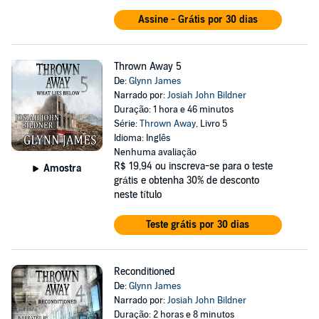
Assine - Grátis por 30 dias
Thrown Away 5
De:
Glynn James
Narrado por:
Josiah John Bildner
Duração: 1 hora e 46 minutos
Série:
Thrown Away
, Livro 5
Idioma: Inglês
Nenhuma avaliação
R$ 19,94
ou inscreva-se para o teste
Amostra
grátis e obtenha 30% de desconto
neste título
Teste grátis por 30 dias
Reconditioned
De:
Glynn James
Narrado por:
Josiah John Bildner
Duração: 2 horas e 8 minutos