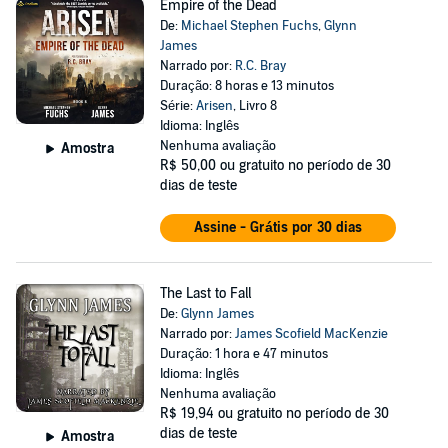
Empire of the Dead
De:
Michael Stephen Fuchs
,
Glynn
James
Narrado por:
R.C. Bray
Duração: 8 horas e 13 minutos
Série:
Arisen
, Livro 8
Idioma: Inglês
Nenhuma avaliação
Amostra
R$ 50,00
ou gratuito no período de 30
dias de teste
Assine - Grátis por 30 dias
The Last to Fall
De:
Glynn James
Narrado por:
James Scofield MacKenzie
Duração: 1 hora e 47 minutos
Idioma: Inglês
Nenhuma avaliação
R$ 19,94
ou gratuito no período de 30
dias de teste
Amostra