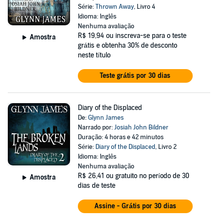
Série:
Thrown Away
, Livro 4
Idioma: Inglês
Nenhuma avaliação
R$ 19,94
ou inscreva-se para o teste
Amostra
grátis e obtenha 30% de desconto
neste título
Teste grátis por 30 dias
Diary of the Displaced
De:
Glynn James
Narrado por:
Josiah John Bildner
Duração: 4 horas e 42 minutos
Série:
Diary of the Displaced
, Livro 2
Idioma: Inglês
Nenhuma avaliação
R$ 26,41
ou gratuito no período de 30
Amostra
dias de teste
Assine - Grátis por 30 dias