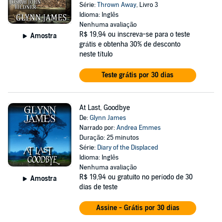
Série:
Thrown Away
, Livro 3
Idioma: Inglês
Nenhuma avaliação
R$ 19,94
ou inscreva-se para o teste
Amostra
grátis e obtenha 30% de desconto
neste título
Teste grátis por 30 dias
At Last, Goodbye
De:
Glynn James
Narrado por:
Andrea Emmes
Duração: 25 minutos
Série:
Diary of the Displaced
Idioma: Inglês
Nenhuma avaliação
R$ 19,94
ou gratuito no período de 30
Amostra
dias de teste
Assine - Grátis por 30 dias