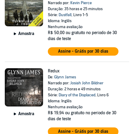
Narrado por:
Kevin Pierce
Duração: 35 horas e 25 minutos
Série:
Dustfall
, Livro 1-5
Idioma: Inglês
Nenhuma avaliação
R$ 50,00
ou gratuito no período de 30
Amostra
dias de teste
Assine - Grátis por 30 dias
Redux
De:
Glynn James
Narrado por:
Josiah John Bildner
Duração: 2 horas e 49 minutos
Série:
Diary of the Displaced
, Livro 6
Idioma: Inglês
Nenhuma avaliação
R$ 19,94
ou gratuito no período de 30
Amostra
dias de teste
Assine - Grátis por 30 dias