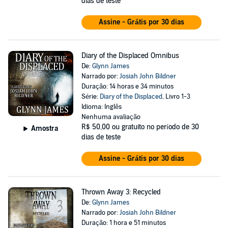
dias de teste
Assine - Grátis por 30 dias
Diary of the Displaced Omnibus
De:
Glynn James
Narrado por:
Josiah John Bildner
Duração: 14 horas e 34 minutos
Série:
Diary of the Displaced
, Livro 1-3
Idioma: Inglês
Nenhuma avaliação
R$ 50,00
ou gratuito no período de 30
Amostra
dias de teste
Assine - Grátis por 30 dias
Thrown Away 3: Recycled
De:
Glynn James
Narrado por:
Josiah John Bildner
Duração: 1 hora e 51 minutos