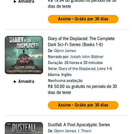
R$ 19,94
ou gratuito no período de 30
Amostra
dias de teste
Assine - Grátis por 30 dias
Diary of the Displaced: The Complete
Dark Sci-Fi Series (Books 1-6)
De:
Glynn James
Narrado por:
Josiah John Bildner
Duração: 26 horas e 30 minutos
Série:
Diary of the Displaced
, Livro 1-6
Idioma: Inglês
Nenhuma avaliação
Amostra
R$ 50,00
ou gratuito no período de 30
dias de teste
Assine - Grátis por 30 dias
Dustfall: A Post Apocalyptic Series
De:
Glynn James
,
J. Thorn