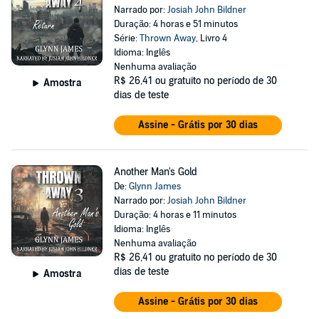
Narrado por:
Josiah John Bildner
Duração: 4 horas e 51 minutos
Série:
Thrown Away
, Livro 4
Idioma: Inglês
Nenhuma avaliação
R$ 26,41
ou gratuito no período de 30
Amostra
dias de teste
Assine - Grátis por 30 dias
Another Man's Gold
De:
Glynn James
Narrado por:
Josiah John Bildner
Duração: 4 horas e 11 minutos
Idioma: Inglês
Nenhuma avaliação
R$ 26,41
ou gratuito no período de 30
dias de teste
Amostra
Assine - Grátis por 30 dias