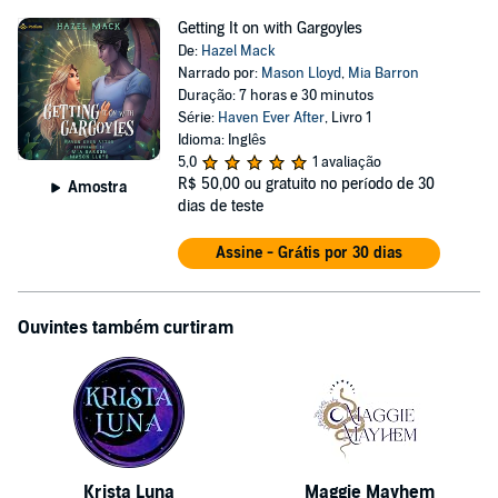
Getting It on with Gargoyles
De:
Hazel Mack
Narrado por:
Mason Lloyd
,
Mia Barron
Duração: 7 horas e 30 minutos
Série:
Haven Ever After
, Livro 1
Idioma: Inglês
5,0
1 avaliação
R$ 50,00
ou gratuito no período de 30
Amostra
dias de teste
Assine - Grátis por 30 dias
Ouvintes também curtiram
Krista Luna
Maggie Mayhem