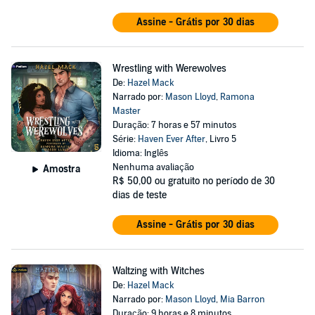
Assine - Grátis por 30 dias
Wrestling with Werewolves
De:
Hazel Mack
Narrado por:
Mason Lloyd
,
Ramona
Master
Duração: 7 horas e 57 minutos
Série:
Haven Ever After
, Livro 5
Idioma: Inglês
Nenhuma avaliação
Amostra
R$ 50,00
ou gratuito no período de 30
dias de teste
Assine - Grátis por 30 dias
Waltzing with Witches
De:
Hazel Mack
Narrado por:
Mason Lloyd
,
Mia Barron
Duração: 9 horas e 8 minutos