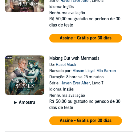
Série:
Haven Ever After
, Livro 8
Idioma: Inglês
Nenhuma avaliação
R$ 50,00
ou gratuito no período de 30
dias de teste
Assine - Grátis por 30 dias
Making Out with Mermaids
De:
Hazel Mack
Narrado por:
Mason Lloyd
,
Mia Barron
Duração: 8 horas e 25 minutos
Série:
Haven Ever After
, Livro 7
Idioma: Inglês
Nenhuma avaliação
R$ 50,00
ou gratuito no período de 30
Amostra
dias de teste
Assine - Grátis por 30 dias