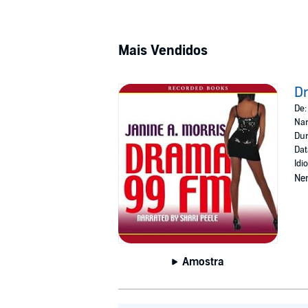
Mais Vendidos
D
De
Nar
Dur
Dat
Idi
Ne
Amostra