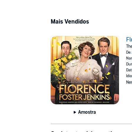
Mais Vendidos
Fl
The
De
Nar
Dur
Dat
Idi
Ne
Amostra