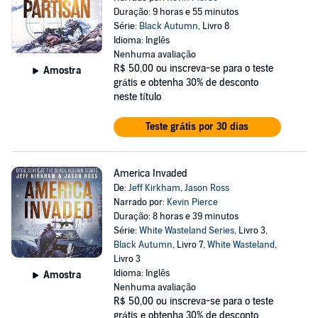
Duração: 9 horas e 55 minutos
Série:
Black Autumn
, Livro 8
Idioma: Inglês
Nenhuma avaliação
R$ 50,00
ou inscreva-se para o teste
Amostra
grátis e obtenha 30% de desconto
neste título
Teste grátis por 30 dias
America Invaded
De:
Jeff Kirkham
,
Jason Ross
Narrado por:
Kevin Pierce
Duração: 8 horas e 39 minutos
Série:
White Wasteland Series
, Livro 3,
Black Autumn
, Livro 7,
White Wasteland
,
Livro 3
Idioma: Inglês
Amostra
Nenhuma avaliação
R$ 50,00
ou inscreva-se para o teste
grátis e obtenha 30% de desconto