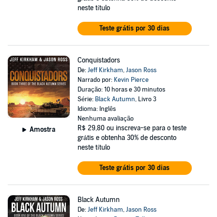
neste título
Teste grátis por 30 dias
Conquistadors
De:
Jeff Kirkham
,
Jason Ross
Narrado por:
Kevin Pierce
Duração: 10 horas e 30 minutos
Série:
Black Autumn
, Livro 3
Idioma: Inglês
Nenhuma avaliação
R$ 29,80
ou inscreva-se para o teste
Amostra
grátis e obtenha 30% de desconto
neste título
Teste grátis por 30 dias
Black Autumn
De:
Jeff Kirkham
,
Jason Ross