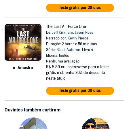
Teste grátis por 30 dias
The Last Air Force One
De:
Jeff Kirkham
,
Jason Ross
Narrado por:
Kevin Pierce
Duração: 2 horas e 56 minutos
Série:
Black Autumn
, Livro 4
Idioma: Inglês
Nenhuma avaliação
R$ 5,80
ou inscreva-se para o teste
Amostra
grátis e obtenha 30% de desconto
neste título
Teste grátis por 30 dias
Ouvintes também curtiram