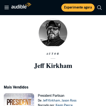
Experimente agora
AUTOR
Jeff Kirkham
Mais Vendidos
President Partisan
De:
Jeff Kirkham
,
Jason Ross
Narrado por:
Kevin Pierce