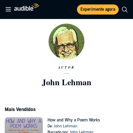
Experimente agora
AUTOR
John Lehman
Mais Vendidos
How and Why a Poem Works
De:
John Lehman
Narrado por:
John Lehman