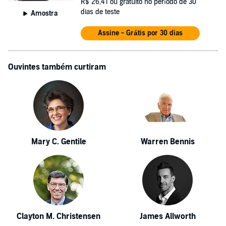
R$ 26,41
ou gratuito no período de 30
dias de teste
Amostra
Assine - Grátis por 30 dias
Ouvintes também curtiram
Mary C. Gentile
Warren Bennis
Clayton M. Christensen
James Allworth