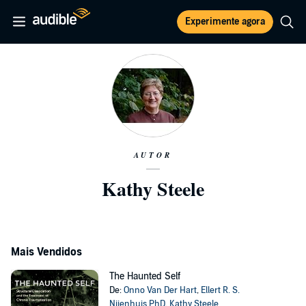
Experimente agora
AUTOR
Kathy Steele
Mais Vendidos
The Haunted Self
De:
Onno Van Der Hart
,
Ellert R. S.
Nijenhuis PhD
,
Kathy Steele