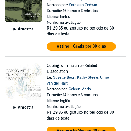
Narrado por:
Kathleen Godwin
Duração: 16 horas e 6 minutos
Idioma: Inglês
Nenhuma avaliação
R$ 29,35
ou gratuito no período de 30
Amostra
dias de teste
Assine - Grátis por 30 dias
Coping with Trauma-Related
Dissociation
De:
Suzette Boon
,
Kathy Steele
,
Onno
van der Hart
Narrado por:
Coleen Marlo
Duração: 14 horas e 6 minutos
Idioma: Inglês
Nenhuma avaliação
Amostra
R$ 29,35
ou gratuito no período de 30
dias de teste
Assine - Grátis por 30 dias