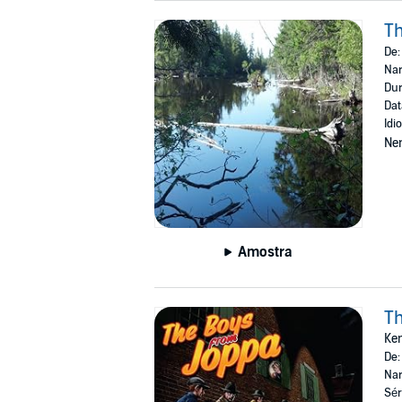
Th
De
Nar
Dur
Dat
Idi
Ne
Amostra
Th
Ken
De
Nar
Sér