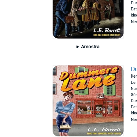
Dur
Dat
Idi
Ne
Amostra
D
Ken
De
Nar
Sér
Dur
Dat
Idi
Ne