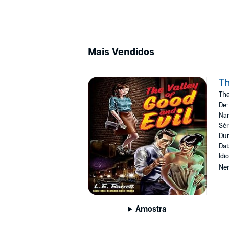
Mais Vendidos
Th
The
De
Nar
Sér
Dur
Dat
Idi
Ne
Amostra