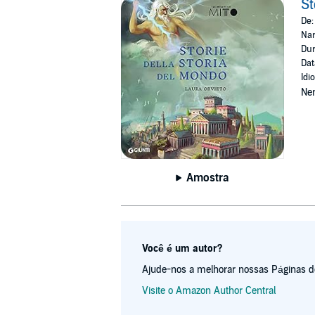
St
De
Nar
Dur
Dat
Idi
Ne
Amostra
Você é um autor?
Ajude-nos a melhorar nossas Páginas de 
Visite o Amazon Author Central