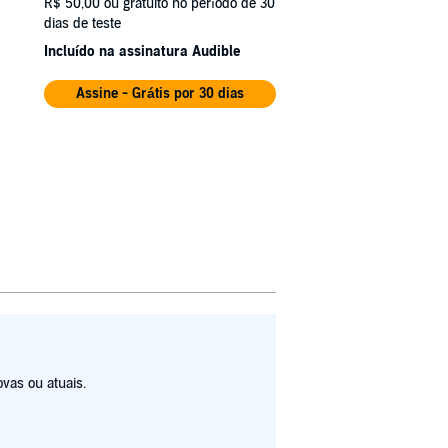
R$ 50,00
ou gratuito no período de 30
dias de teste
Incluído na assinatura Audible
Assine - Grátis por 30 dias
vas ou atuais.