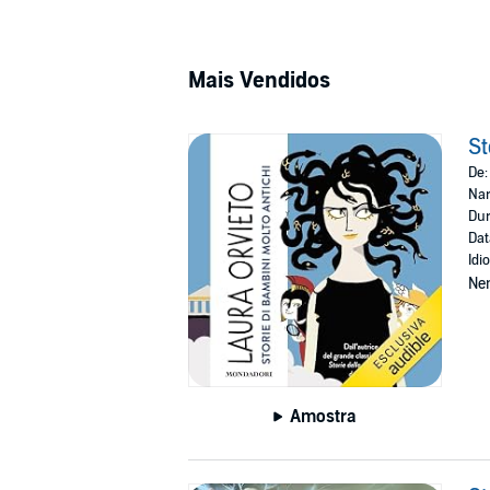
Mais Vendidos
St
De
Nar
Dur
Dat
Idi
Ne
Amostra