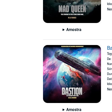
Idi
Ne
Amostra
Ba
Toy
De
Nar
Sér
Dur
Dat
Idi
Ne
Amostra