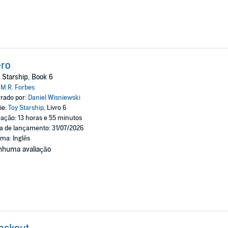
ero
 Starship, Book 6
:
M.R. Forbes
rado por:
Daniel Wisniewski
ie:
Toy Starship
, Livro 6
ação: 13 horas e 55 minutos
a de lançamento: 31/07/2026
oma: Inglês
nhuma avaliação