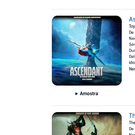
A
Toy
De
Nar
Sér
Dur
Dat
Idi
Ne
Amostra
Th
The
De
Nar