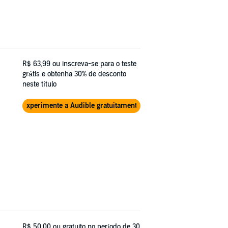
R$ 63,99
ou inscreva-se para o teste
grátis e obtenha 30% de desconto
neste título
Experimente a Audible gratuitamente
R$ 50,00
ou gratuito no período de 30