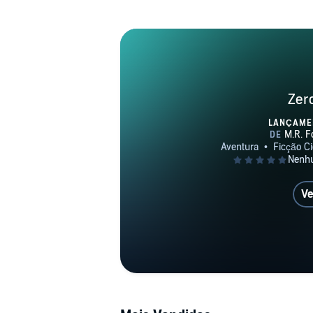
Zer
LANÇAME
Ve