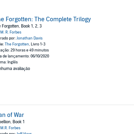
e Forgotten: The Complete Trilogy
 Forgotten, Book 1, 2, 3
:
M. R. Forbes
rado por:
Jonathan Davis
ie:
The Forgotten
, Livro 1-3
ação: 29 horas e 49 minutos
a de lançamento: 06/10/2020
oma: Inglês
nhuma avaliação
an of War
ellion, Book 1
:
M.R. Forbes
rado por:
Jeff Hays