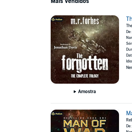
Mais Vendidos
Th
The
De
Nar
Sér
Dur
Dat
Idi
Ne
Amostra
M
Reb
De
Nar