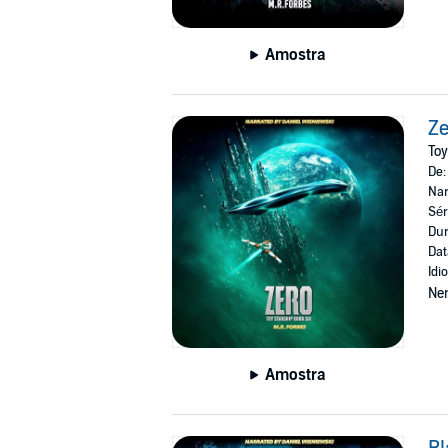
Amostra
Z
Toy
De
Nar
Sér
Dur
Dat
Idi
Ne
Amostra