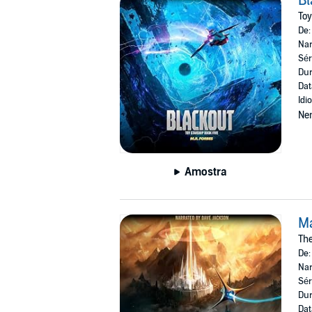
Bl
Toy
De
Nar
Sér
Dur
Dat
Idi
Ne
Amostra
M
The
De
Nar
Sér
Dur
Dat