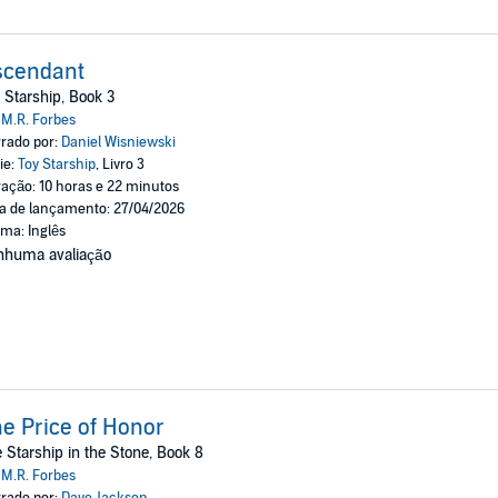
scendant
 Starship, Book 3
:
M.R. Forbes
rado por:
Daniel Wisniewski
ie:
Toy Starship
, Livro 3
ação: 10 horas e 22 minutos
a de lançamento: 27/04/2026
oma: Inglês
nhuma avaliação
e Price of Honor
 Starship in the Stone, Book 8
:
M.R. Forbes
rado por:
Dave Jackson