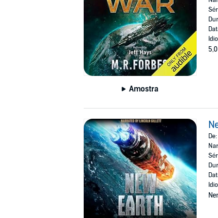
Sér
Dur
Dat
Idi
5,0
Amostra
N
De
Nar
Sér
Dur
Dat
Idi
Ne