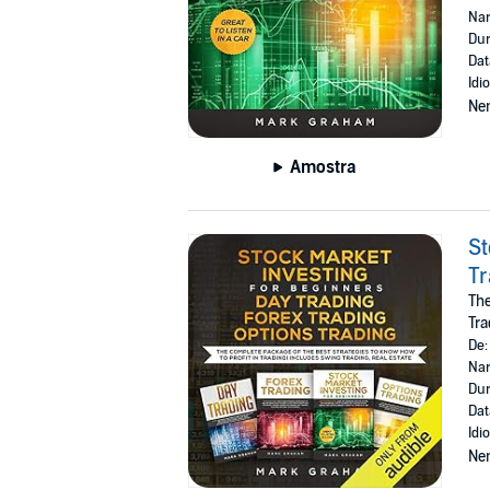
Nar
Dur
Dat
Idi
Ne
Amostra
St
Tr
The
Tra
De
Nar
Dur
Dat
Idi
Ne