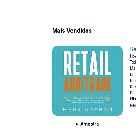
Mais Vendidos
Re
How
Tod
Ma
De
Nar
Dur
Dat
Idi
Ne
Amostra