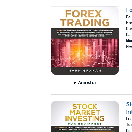
Fo
De
Nar
Dur
Dat
Idi
Ne
Amostra
St
In
Lea
Tra
De