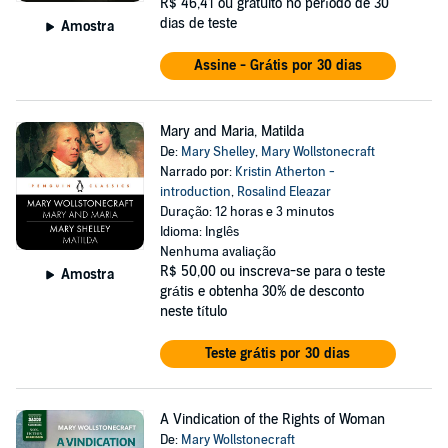
R$ 46,41
ou gratuito no período de 30
dias de teste
Amostra
Assine - Grátis por 30 dias
Mary and Maria, Matilda
De:
Mary Shelley
,
Mary Wollstonecraft
Narrado por:
Kristin Atherton -
introduction
,
Rosalind Eleazar
Duração: 12 horas e 3 minutos
Idioma: Inglês
Nenhuma avaliação
R$ 50,00
ou inscreva-se para o teste
Amostra
grátis e obtenha 30% de desconto
neste título
Teste grátis por 30 dias
A Vindication of the Rights of Woman
De:
Mary Wollstonecraft