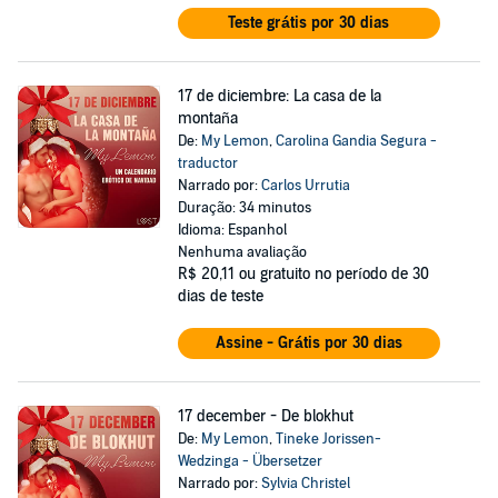
Teste grátis por 30 dias
17 de diciembre: La casa de la
montaña
De:
My Lemon
,
Carolina Gandia Segura -
traductor
Narrado por:
Carlos Urrutia
Duração: 34 minutos
Idioma: Espanhol
Nenhuma avaliação
R$ 20,11
ou gratuito no período de 30
dias de teste
Assine - Grátis por 30 dias
17 december - De blokhut
De:
My Lemon
,
Tineke Jorissen-
Wedzinga - Übersetzer
Narrado por:
Sylvia Christel