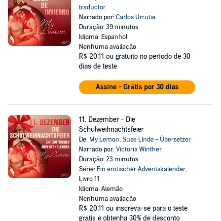
traductor
Narrado por:
Carlos Urrutia
Duração: 39 minutos
Idioma: Espanhol
Nenhuma avaliação
R$ 20,11
ou gratuito no período de 30
dias de teste
Assine - Grátis por 30 dias
11. Dezember - Die
Schulweihnachtsfeier
De:
My Lemon
,
Suse Linde - Übersetzer
Narrado por:
Victoria Winther
Duração: 23 minutos
Série:
Ein erotischer Adventskalender
,
Livro 11
Idioma: Alemão
Nenhuma avaliação
R$ 20,11
ou inscreva-se para o teste
grátis e obtenha 30% de desconto