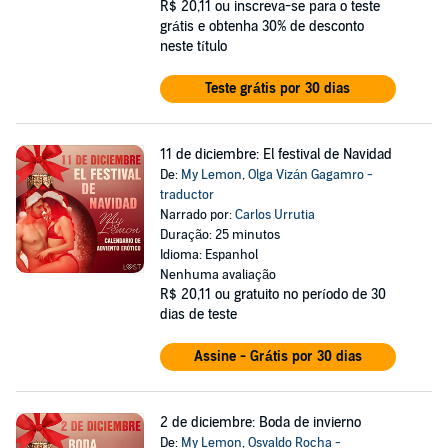
R$ 20,11
ou inscreva-se para o teste
grátis e obtenha 30% de desconto
neste título
Teste grátis por 30 dias
11 de diciembre: El festival de Navidad
De:
My Lemon
,
Olga Vizán Gagamro -
traductor
Narrado por:
Carlos Urrutia
Duração: 25 minutos
Idioma: Espanhol
Nenhuma avaliação
R$ 20,11
ou gratuito no período de 30
dias de teste
Assine - Grátis por 30 dias
2 de diciembre: Boda de invierno
De:
My Lemon
,
Osvaldo Rocha -