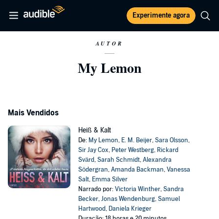
Experimente agora
AUTOR
My Lemon
Mais Vendidos
Heiß & Kalt
De:
My Lemon
,
E. M. Beijer
,
Sara Olsson
,
Sir Jay Cox
,
Peter Westberg
,
Rickard
Svärd
,
Sarah Schmidt
,
Alexandra
Södergran
,
Amanda Backman
,
Vanessa
Salt
,
Emma Silver
Narrado por:
Victoria Winther
,
Sandra
Becker
,
Jonas Wendenburg
,
Samuel
Hartwood
,
Daniela Krieger
Duração: 18 horas e 20 minutos