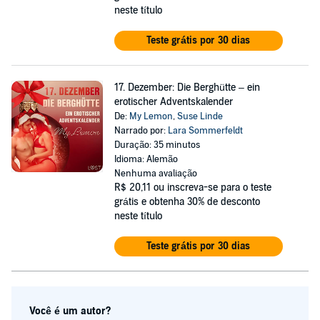
neste título
Teste grátis por 30 dias
17. Dezember: Die Berghütte – ein
erotischer Adventskalender
De:
My Lemon
,
Suse Linde
Narrado por:
Lara Sommerfeldt
Duração: 35 minutos
Idioma: Alemão
Nenhuma avaliação
R$ 20,11
ou inscreva-se para o teste
grátis e obtenha 30% de desconto
neste título
Teste grátis por 30 dias
Você é um autor?