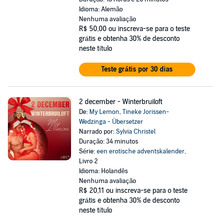
Idioma: Alemão
Nenhuma avaliação
R$ 50,00
ou inscreva-se para o teste
grátis e obtenha 30% de desconto
neste título
Teste grátis por 30 dias
2 december - Winterbruiloft
De:
My Lemon
,
Tineke Jorissen-
Wedzinga - Übersetzer
Narrado por:
Sylvia Christel
Duração: 34 minutos
Série:
een erotische adventskalender
,
Livro 2
Idioma: Holandês
Nenhuma avaliação
R$ 20,11
ou inscreva-se para o teste
grátis e obtenha 30% de desconto
neste título