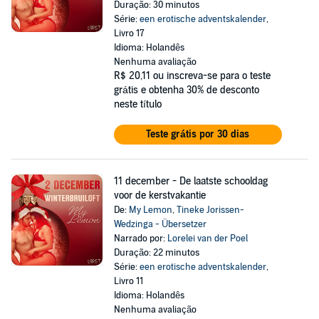
Duração: 30 minutos
Série:
een erotische adventskalender
,
Livro 17
Idioma: Holandês
Nenhuma avaliação
R$ 20,11
ou inscreva-se para o teste
grátis e obtenha 30% de desconto
neste título
Teste grátis por 30 dias
11 december - De laatste schooldag
voor de kerstvakantie
De:
My Lemon
,
Tineke Jorissen-
Wedzinga - Übersetzer
Narrado por:
Lorelei van der Poel
Duração: 22 minutos
Série:
een erotische adventskalender
,
Livro 11
Idioma: Holandês
Nenhuma avaliação