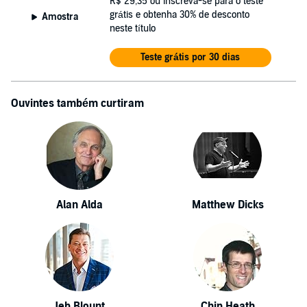
R$ 29,35
ou inscreva-se para o teste
grátis e obtenha 30% de desconto
Amostra
neste título
Teste grátis por 30 dias
Ouvintes também curtiram
Alan Alda
Matthew Dicks
Jeb Blount
Chip Heath