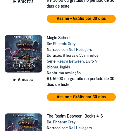
R$ 50,00
ou gratuito no período de 30
Amostra
dias de teste
Assine - Grátis por 30 dias
Magic School
De:
Phoenix Grey
Narrado por:
Neil Hellegers
Duração: 9 horas e 55 minutos
Série:
Realm Between
, Livro 4
Idioma: Inglês
Nenhuma avaliação
R$ 50,00
ou gratuito no período de 30
Amostra
dias de teste
Assine - Grátis por 30 dias
The Realm Between: Books 4-6
De:
Phoenix Grey
Narrado por:
Neil Hellegers