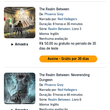
The Realm Between
De:
Phoenix Grey
Narrado por:
Neil Hellegers
Duração: 8 horas e 36 minutos
Série:
Realm Between
, Livro 3
Idioma: Inglês
Nenhuma avaliação
R$ 50,00
ou gratuito no período de 30
Amostra
dias de teste
Assine - Grátis por 30 dias
The Realm Between: Neverending
Dungeon
De:
Phoenix Grey
Narrado por:
Neil Hellegers
Duração: 9 horas e 46 minutos
Série:
Realm Between
, Livro 6
Idioma: Inglês
Nenhuma avaliação