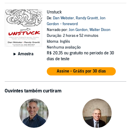
Unstuck
De:
Dan Webster
,
Randy Gravitt
,
Jon
Gordon - foreword
Narrado por:
Jon Gordon
,
Walter Dixon
Duração: 2 horas e 52 minutos
Idioma: Inglês
Nenhuma avaliação
R$ 20,35
ou gratuito no período de 30
Amostra
dias de teste
Assine - Grátis por 30 dias
Ouvintes também curtiram