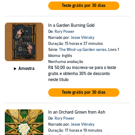
Teste grátis por 30 dias
In a Garden Burning Gold
De:
Rory Power
Narrado por:
Jesse Vilinsky
Duração: 15 horas e 37 minutos
Série:
The Wind-up Garden series
, Livro 1
Idioma: Inglês
Nenhuma avaliação
R$ 50,00
ou inscreva-se para o teste
Amostra
grátis e obtenha 30% de desconto
neste título
Teste grátis por 30 dias
In an Orchard Grown from Ash
De:
Rory Power
Narrado por:
Jesse Vilinsky
Duração: 17 horas e 19 minutos