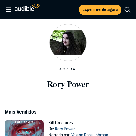
Experimente agora
AUTOR
Rory Power
Mais Vendidos
Kill Creatures
De:
Rory Power
Narrado por:
Valerie Rose Lohman