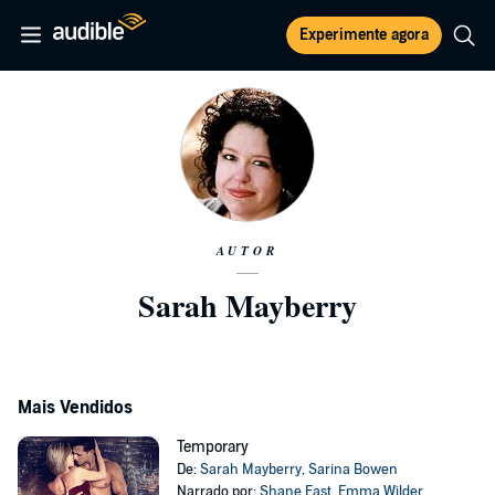
Experimente agora
AUTOR
Sarah Mayberry
Mais Vendidos
Temporary
De:
Sarah Mayberry
,
Sarina Bowen
Narrado por:
Shane East
,
Emma Wilder