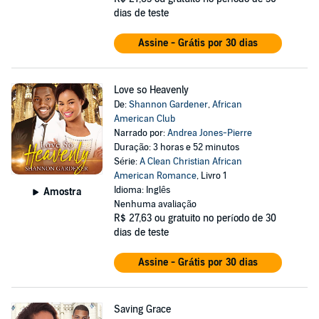
dias de teste
Assine - Grátis por 30 dias
Love so Heavenly
De:
Shannon Gardener
,
African
American Club
Narrado por:
Andrea Jones-Pierre
Duração: 3 horas e 52 minutos
Série:
A Clean Christian African
American Romance
, Livro 1
Idioma: Inglês
Amostra
Nenhuma avaliação
R$ 27,63
ou gratuito no período de 30
dias de teste
Assine - Grátis por 30 dias
Saving Grace