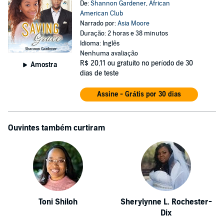
De:
Shannon Gardener
,
African
American Club
Narrado por:
Asia Moore
Duração: 2 horas e 38 minutos
Idioma: Inglês
Nenhuma avaliação
R$ 20,11
ou gratuito no período de 30
Amostra
dias de teste
Assine - Grátis por 30 dias
Ouvintes também curtiram
Toni Shiloh
Sherylynne L. Rochester-
Dix