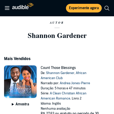
Experimente agora
AUTOR
Shannon Gardener
Mais Vendidos
Count Those Blessings
De:
Shannon Gardener
,
African
American Club
Narrado por:
Andrea Jones-Pierre
Duração: 5 horas e 47 minutos
Série:
A Clean Christian African
American Romance
, Livro 2
Idioma: Inglês
Amostra
Nenhuma avaliação
R$ 27,63
ou gratuito no período de 30