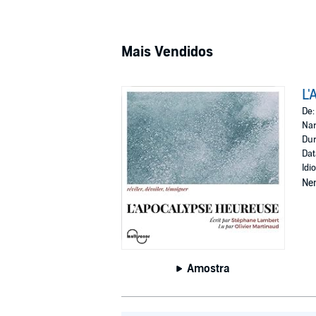
Mais Vendidos
L'
De
Nar
Dur
Dat
Idi
Ne
Amostra