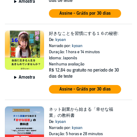
dias de teste
Amostra
Assine - Grátis por 30 dias
好きなことを習慣にする１６の秘密:
De:
kyoan
Narrado por:
kyoan
Duração: 1 hora e 14 minutos
Idioma: Japonês
Nenhuma avaliação
R$ 12,84
ou gratuito no período de 30
dias de teste
Amostra
Assine - Grátis por 30 dias
ネット副業から始まる「幸せな福
業」の教科書
De:
kyoan
Narrado por:
kyoan
Duração: 5 horas e 28 minutos