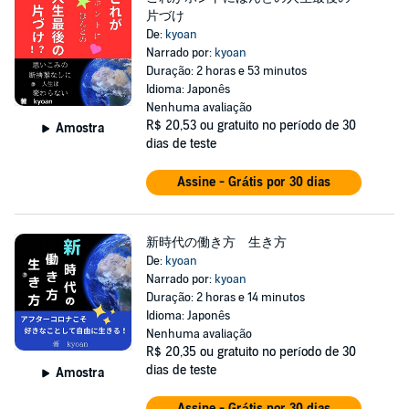
片づけ
De:
kyoan
Narrado por:
kyoan
Duração: 2 horas e 53 minutos
Idioma: Japonês
Nenhuma avaliação
R$ 20,53
ou gratuito no período de 30
Amostra
dias de teste
Assine - Grátis por 30 dias
新時代の働き方 生き方
De:
kyoan
Narrado por:
kyoan
Duração: 2 horas e 14 minutos
Idioma: Japonês
Nenhuma avaliação
R$ 20,35
ou gratuito no período de 30
dias de teste
Amostra
Assine - Grátis por 30 dias