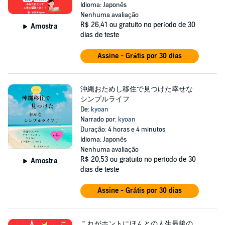
Idioma: Japonês
Nenhuma avaliação
R$ 26,41
ou gratuito no período de 30
Amostra
dias de teste
Assine - Grátis por 30 dias
沖縄おためし移住で見つけた幸せな
シンプルライフ
De:
kyoan
Narrado por:
kyoan
Duração: 4 horas e 4 minutos
Idioma: Japonês
Nenhuma avaliação
R$ 20,53
ou gratuito no período de 30
Amostra
dias de teste
Assine - Grátis por 30 dias
これがホントにほんとの人生最後の