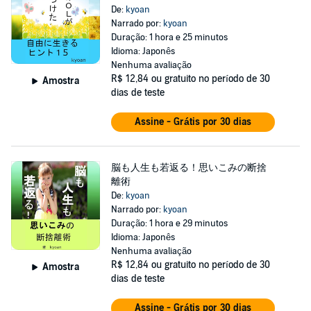
De:
kyoan
Narrado por:
kyoan
Duração: 1 hora e 25 minutos
Idioma: Japonês
Nenhuma avaliação
R$ 12,84
ou gratuito no período de 30
Amostra
dias de teste
Assine - Grátis por 30 dias
脳も人生も若返る！思いこみの断捨
離術
De:
kyoan
Narrado por:
kyoan
Duração: 1 hora e 29 minutos
Idioma: Japonês
Nenhuma avaliação
R$ 12,84
ou gratuito no período de 30
Amostra
dias de teste
Assine - Grátis por 30 dias