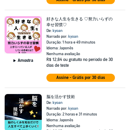
好きな人生を生きる ♡努力いらずの
幸せ習慣♡
De:
kyoan
Narrado por:
kyoan
Duração: 1 hora e 49 minutos
Idioma: Japonês
Nenhuma avaliação
R$ 12,84
ou gratuito no período de 30
Amostra
dias de teste
Assine - Grátis por 30 dias
脳を活かす技術
De:
kyoan
Narrado por:
kyoan
Duração: 2 horas e 31 minutos
Idioma: Japonês
Nenhuma avaliação