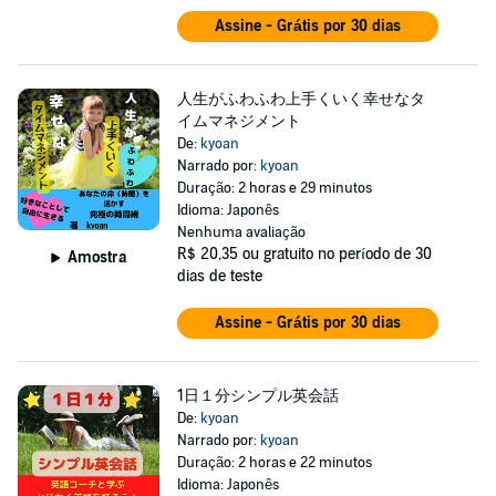
Assine - Grátis por 30 dias
人生がふわふわ上手くいく幸せなタ
イムマネジメント
De:
kyoan
Narrado por:
kyoan
Duração: 2 horas e 29 minutos
Idioma: Japonês
Nenhuma avaliação
R$ 20,35
ou gratuito no período de 30
Amostra
dias de teste
Assine - Grátis por 30 dias
1日１分シンプル英会話
De:
kyoan
Narrado por:
kyoan
Duração: 2 horas e 22 minutos
Idioma: Japonês