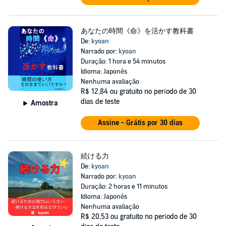
あなたの時間《命》を活かす教科書
De:
kyoan
Narrado por:
kyoan
Duração: 1 hora e 54 minutos
Idioma: Japonês
Nenhuma avaliação
R$ 12,84
ou gratuito no período de 30
dias de teste
Amostra
Assine - Grátis por 30 dias
続ける力
De:
kyoan
Narrado por:
kyoan
Duração: 2 horas e 11 minutos
Idioma: Japonês
Nenhuma avaliação
R$ 20,53
ou gratuito no período de 30