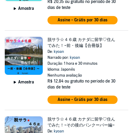
R$ 20,35
ou gratuito no período de 30
dias de teste
Amostra
Assine - Grátis por 30 dias
脱サラ☆４６歳 カナダに留学♡住ん
でみた！~前・後編【合冊版】
De:
kyoan
Narrado por:
kyoan
Duração: 1 hora e 30 minutos
Idioma: Japonês
Nenhuma avaliação
R$ 12,84
ou gratuito no período de 30
Amostra
dias de teste
Assine - Grátis por 30 dias
脱サラ☆４６歳 カナダに留学♡住ん
でみた！~その後のバンクーバー編~
De:
kyoan