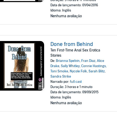
Duração: 3 horas e 17 minutos
Data de lançamento: 01/04/2016
Idioma: Inglês
Nenhuma avaliação
Done from Behind
Ten First-Time Anal Sex Erotica
Stories
De:
Brianna Spelvin
,
Fran Diaz
,
Alice
Drake
,
Sally Whitley
,
Connie Hastings
,
Toni Smoke
,
Nycole Folk
,
Sarah Blitz
,
Sandra Strike
Narrado por:
full cast
Duração: 3 horas e 1 minuto
Data de lançamento: 09/09/2015
Idioma: Inglês
Nenhuma avaliação