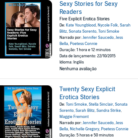
Sexy Stories for Sexy
Readers
Five Explicit Erotica Stories
De:
Kate Youngblood
,
Nycole Folk
,
Sarah
Blitz
,
Sonata Sorento
,
Toni Smoke
Narrado por:
Jennifer Saucedo
,
Jess
Bella
,
Poetess Connie
Duração: 1 hora e 12 minutos
Data de lançamento: 22/10/2015
Idioma: Inglês
Nenhuma avaliação
Twenty Sexy Explicit
Erotica Stories
De:
Toni Smoke
,
Stella Sinclair
,
Sonata
Sorento
,
Sarah Blitz
,
Sandra Strike
,
Maggie Fremont
Narrado por:
Jennifer Saucedo
,
Jess
Bella
,
Nichelle Gregory
,
Poetess Connie
Duração: 5 horas e 50 minutos