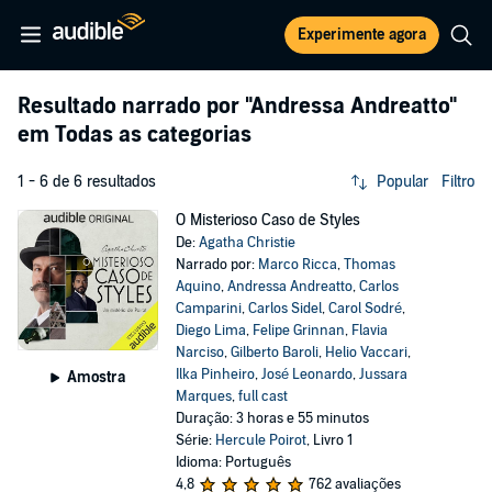
Experimente agora
Resultado narrado por
"Andressa Andreatto"
em Todas as categorias
1 - 6 de 6 resultados
Popular
Filtro
O Misterioso Caso de Styles
De:
Agatha Christie
Narrado por:
Marco Ricca
,
Thomas
Aquino
,
Andressa Andreatto
,
Carlos
Camparini
,
Carlos Sidel
,
Carol Sodré
,
Diego Lima
,
Felipe Grinnan
,
Flavia
Narciso
,
Gilberto Baroli
,
Helio Vaccari
,
Ilka Pinheiro
,
José Leonardo
,
Jussara
Amostra
Marques
,
full cast
Duração: 3 horas e 55 minutos
Série:
Hercule Poirot
, Livro 1
Idioma: Português
4,8
762 avaliações