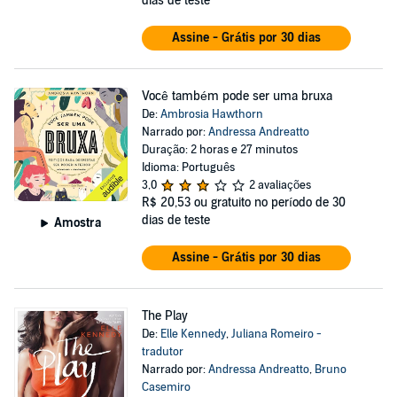
dias de teste
Assine - Grátis por 30 dias
Você também pode ser uma bruxa
De:
Ambrosia Hawthorn
Narrado por:
Andressa Andreatto
Duração: 2 horas e 27 minutos
Idioma: Português
3,0
2 avaliações
R$ 20,53
ou gratuito no período de 30
dias de teste
Amostra
Assine - Grátis por 30 dias
The Play
De:
Elle Kennedy
,
Juliana Romeiro -
tradutor
Narrado por:
Andressa Andreatto
,
Bruno
Casemiro