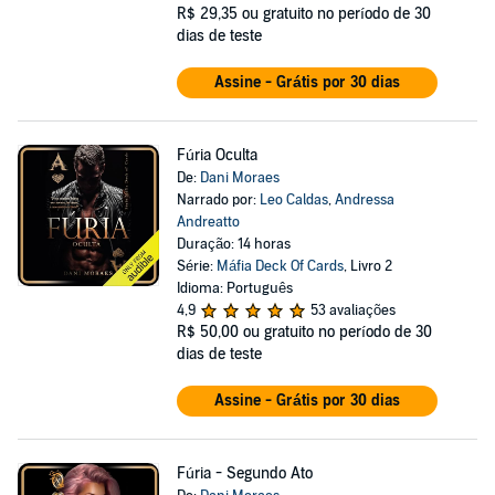
R$ 29,35
ou gratuito no período de 30
dias de teste
Assine - Grátis por 30 dias
Fúria Oculta
De:
Dani Moraes
Narrado por:
Leo Caldas
,
Andressa
Andreatto
Duração: 14 horas
Série:
Máfia Deck Of Cards
, Livro 2
Idioma: Português
4,9
53 avaliações
R$ 50,00
ou gratuito no período de 30
dias de teste
Assine - Grátis por 30 dias
Fúria - Segundo Ato