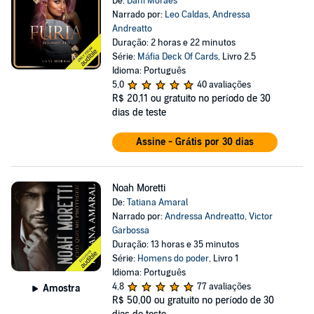
De:
Dani Moraes
Narrado por:
Leo Caldas
,
Andressa
Andreatto
Duração: 2 horas e 22 minutos
Série:
Máfia Deck Of Cards
, Livro 2.5
Idioma: Português
5,0
40 avaliações
R$ 20,11
ou gratuito no período de 30
dias de teste
Assine - Grátis por 30 dias
Noah Moretti
De:
Tatiana Amaral
Narrado por:
Andressa Andreatto
,
Victor
Garbossa
Duração: 13 horas e 35 minutos
Série:
Homens do poder
, Livro 1
Idioma: Português
4,8
77 avaliações
Amostra
R$ 50,00
ou gratuito no período de 30