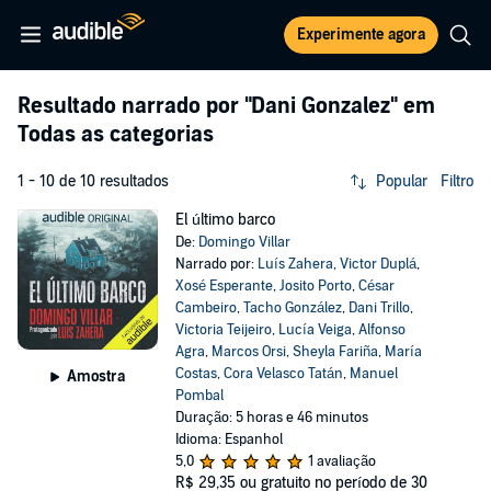
Experimente agora
Resultado narrado por
"Dani Gonzalez"
em
Todas as categorias
1 - 10 de 10 resultados
Popular
Filtro
El último barco
De:
Domingo Villar
Narrado por:
Luís Zahera
,
Victor Duplá
,
Xosé Esperante
,
Josito Porto
,
César
Cambeiro
,
Tacho González
,
Dani Trillo
,
Victoria Teijeiro
,
Lucía Veiga
,
Alfonso
Agra
,
Marcos Orsi
,
Sheyla Fariña
,
María
Costas
,
Cora Velasco Tatán
,
Manuel
Amostra
Pombal
Duração: 5 horas e 46 minutos
Idioma: Espanhol
5,0
1 avaliação
R$ 29,35
ou gratuito no período de 30