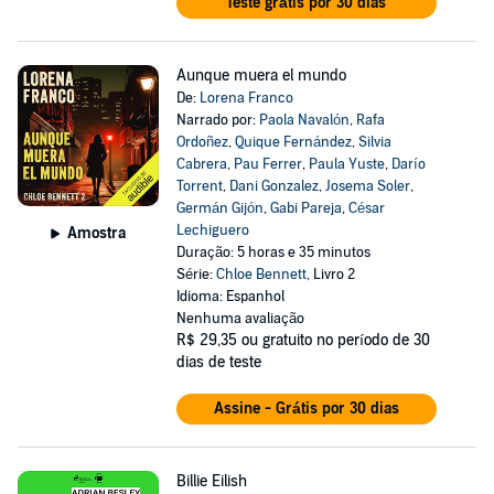
Teste grátis por 30 dias
Aunque muera el mundo
De:
Lorena Franco
Narrado por:
Paola Navalón
,
Rafa
Ordoñez
,
Quique Fernández
,
Silvia
Cabrera
,
Pau Ferrer
,
Paula Yuste
,
Darío
Torrent
,
Dani Gonzalez
,
Josema Soler
,
Germán Gijón
,
Gabi Pareja
,
César
Lechiguero
Amostra
Duração: 5 horas e 35 minutos
Série:
Chloe Bennett
, Livro 2
Idioma: Espanhol
Nenhuma avaliação
R$ 29,35
ou gratuito no período de 30
dias de teste
Assine - Grátis por 30 dias
Billie Eilish