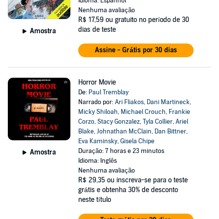
Idioma: Espanhol
Nenhuma avaliação
R$ 17,59
ou gratuito no período de 30
dias de teste
Amostra
Assine - Grátis por 30 dias
Horror Movie
De:
Paul Tremblay
Narrado por:
Ari Fliakos
,
Dani Martineck
,
Micky Shiloah
,
Michael Crouch
,
Frankie
Corzo
,
Stacy Gonzalez
,
Tyla Collier
,
Ariel
Blake
,
Johnathan McClain
,
Dan Bittner
,
Eva Kaminsky
,
Gisela Chipe
Duração: 7 horas e 23 minutos
Amostra
Idioma: Inglês
Nenhuma avaliação
R$ 29,35
ou inscreva-se para o teste
grátis e obtenha 30% de desconto
neste título