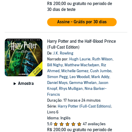
R$ 200,00
ou gratuito no período de
30 dias de teste
Assine - Grátis por 30 dias
Harry Potter and the Half-Blood Prince
(Full-Cast Edition)
De:
J.K. Rowling
Narrado por:
Hugh Laurie
,
Ruth Wilson
,
Bill Nighy
,
Matthew Macfadyen
,
Riz
Ahmed
,
Michelle Gomez
,
Cush Jumbo
,
Simon Pegg
,
Leo Woodall
,
Mark Addy
,
Daniel Mays
,
Gemma Whelan
,
Jaxon
Amostra
Knopf
,
Rhys Mulligan
,
Nina Barker-
Francis
Duração: 17 horas e 24 minutos
Série:
Harry Potter (Full-Cast Editions)
,
Livro 6
Idioma: Inglês
5,0
47 avaliações
R$ 200,00
ou gratuito no período de