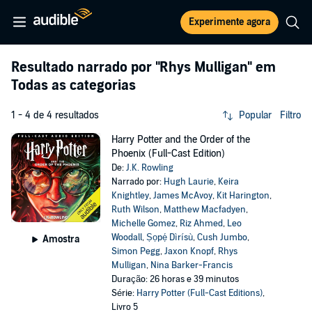
Experimente agora
Resultado narrado por
"Rhys Mulligan"
em
Todas as categorias
1 - 4 de 4 resultados
Popular
Filtro
Harry Potter and the Order of the
Phoenix (Full-Cast Edition)
De:
J.K. Rowling
Narrado por:
Hugh Laurie
,
Keira
Knightley
,
James McAvoy
,
Kit Harington
,
Ruth Wilson
,
Matthew Macfadyen
,
Michelle Gomez
,
Riz Ahmed
,
Leo
Woodall
,
Ṣọpẹ́ Dìrísù
,
Cush Jumbo
,
Amostra
Simon Pegg
,
Jaxon Knopf
,
Rhys
Mulligan
,
Nina Barker-Francis
Duração: 26 horas e 39 minutos
Série:
Harry Potter (Full-Cast Editions)
,
Livro 5