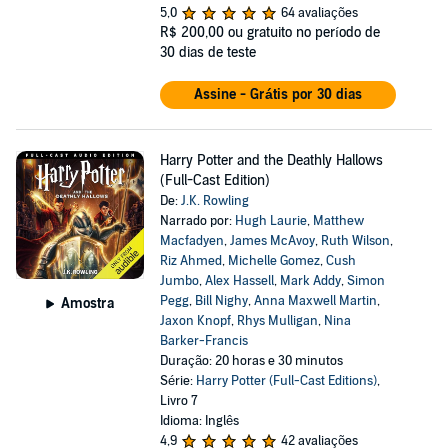
5,0
64 avaliações
R$ 200,00
ou gratuito no período de
30 dias de teste
Assine - Grátis por 30 dias
Harry Potter and the Deathly Hallows
(Full-Cast Edition)
De:
J.K. Rowling
Narrado por:
Hugh Laurie
,
Matthew
Macfadyen
,
James McAvoy
,
Ruth Wilson
,
Riz Ahmed
,
Michelle Gomez
,
Cush
Jumbo
,
Alex Hassell
,
Mark Addy
,
Simon
Pegg
,
Bill Nighy
,
Anna Maxwell Martin
,
Amostra
Jaxon Knopf
,
Rhys Mulligan
,
Nina
Barker-Francis
Duração: 20 horas e 30 minutos
Série:
Harry Potter (Full-Cast Editions)
,
Livro 7
Idioma: Inglês
4,9
42 avaliações