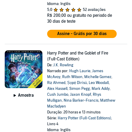
Idioma: Inglês
5,0
52 avaliações
R$ 200,00
ou gratuito no período de
30 dias de teste
Assine - Grátis por 30 dias
Harry Potter and the Goblet of Fire
(Full-Cast Edition)
De:
J.K. Rowling
Narrado por:
Hugh Laurie
,
James
McAvoy
,
Ruth Wilson
,
Michelle Gomez
,
Riz Ahmed
,
Ṣọpẹ́ Dìrísù
,
Leo Woodall
,
Alex Hassell
,
Simon Pegg
,
Mark Addy
,
Cush Jumbo
,
Jaxon Knopf
,
Rhys
Amostra
Mulligan
,
Nina Barker-Francis
,
Matthew
Macfadyen
Duração: 20 horas e 13 minutos
Série:
Harry Potter (Full-Cast Editions)
,
Livro 4
Idioma: Inglês